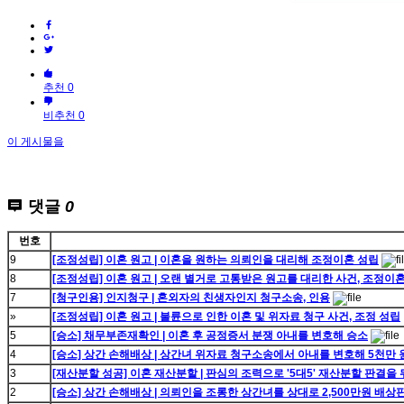
추천 0
비추천 0
이 게시물을
댓글
0
번호
9
[조정성립] 이혼 원고 | 이혼을 원하는 의뢰인을 대리해 조정이혼 성립
8
[조정성립] 이혼 원고 | 오랜 별거로 고통받은 원고를 대리한 사건, 조정이
7
[청구인용] 인지청구 | 혼외자의 친생자인지 청구소송, 인용
»
[조정성립] 이혼 원고 | 불륜으로 인한 이혼 및 위자료 청구 사건, 조정 성립
5
[승소] 채무부존재확인 | 이혼 후 공정증서 분쟁 아내를 변호해 승소
4
[승소] 상간 손해배상 | 상간녀 위자료 청구소송에서 아내를 변호해 5천만 
3
[재산분할 성공] 이혼 재산분할 | 판심의 조력으로 '5대5' 재산분할 판결을
2
[승소] 상간 손해배상 | 의뢰인을 조롱한 상간녀를 상대로 2,500만원 배상