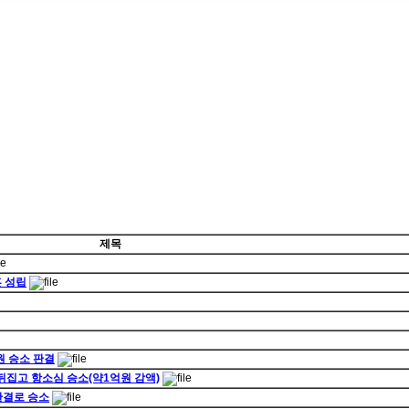
제목
혼 성립
원 승소 판결
 뒤집고 항소심 승소(약1억원 감액)
판결로 승소