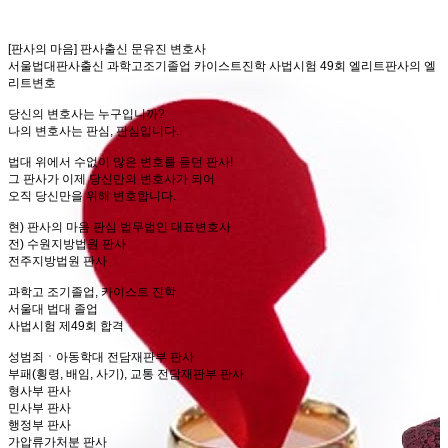
[판사의 마음] 판사출신 문유진 변호사
서울법대판사출신 과학고조기졸업 카이스트진학 사법시험 49회 엘리트판사의 엘
리트변호
당신의 변호사는 누구입니까?
나의 변호사는 판심, 판심입니다.
법대 위에서 수없이 많은 변호를 듣던 판사!
그 판사가 이제 당신만의 변호사가 되어
오직 당신만을 위해 변호합니다.
현) 판사의 마음 판심 법무법인 대표변호사
전) 수원지방법원 판사
전주지방법원 판사
과학고 조기졸업, 카이스트 진학
서울대 법대 졸업
사법시험 제49회 합격
​성범죄ㆍ아동학대 전담재판부 판사
부패(횡령, 배임, 사기), 교통 전담재판부 판사
형사부 판사
민사부 판사
행정부 판사
가압류가처분 판사