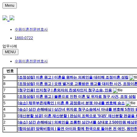
Menu
수원이혼전문변호사
1660-0722
업무사례
MENU
수원이혼전문변호사
번호
9
[조정성립] 이혼 원고 | 이혼을 원하는 의뢰인을 대리해 조정이혼 성립
8
[조정성립] 이혼 원고 | 오랜 별거로 고통받은 원고를 대리한 사건, 조정이
7
[청구인용] 인지청구 | 혼외자의 친생자인지 청구소송, 인용
6
[조정성립] 이혼 원고 | 불륜으로 인한 이혼 및 위자료 청구 사건, 조정 성립
5
[승소] 채무부존재확인 | 이혼 후 공정증서 분쟁 아내를 변호해 승소
4
[승소] 상간 손해배상 | 상간녀 위자료 청구소송에서 아내를 변호해 5천만 
3
[재산분할 성공] 이혼 재산분할 | 판심의 조력으로 '5대5' 재산분할 판결을
2
[승소] 상간 손해배상 | 의뢰인을 조롱한 상간녀를 상대로 2,500만원 배상
1
[합의성공] 양육비합의 | 돌연 아이와 함께 한국으로 돌아온 전 애인, 원만