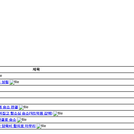
제목
혼 성립
원 승소 판결
 뒤집고 항소심 승소(약1억원 감액)
판결로 승소
한 양육비 합의로 마무리