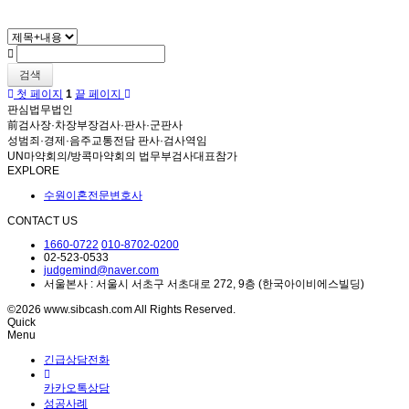
검색
첫 페이지
1
끝 페이지
판심법무법인
前검사장·차장부장검사·판사·군판사
성범죄·경제·음주교통전담 판사·검사역임
UN마약회의/방콕마약회의 법무부검사대표참가
EXPLORE
수원이혼전문변호사
CONTACT US
1660-0722
010-8702-0200
02-523-0533
judgemind@naver.com
서울본사 : 서울시 서초구 서초대로 272, 9층 (한국아이비에스빌딩)
©2026 www.sibcash.com All Rights Reserved.
Quick
Menu
긴급상담전화
카카오톡상담
성공사례