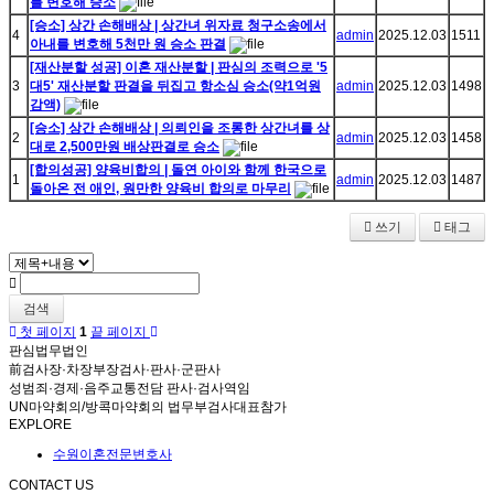
를 변호해 승소
[승소] 상간 손해배상 | 상간녀 위자료 청구소송에서
4
admin
2025.12.03
1511
아내를 변호해 5천만 원 승소 판결
[재산분할 성공] 이혼 재산분할 | 판심의 조력으로 '5
3
대5' 재산분할 판결을 뒤집고 항소심 승소(약1억원
admin
2025.12.03
1498
감액)
[승소] 상간 손해배상 | 의뢰인을 조롱한 상간녀를 상
2
admin
2025.12.03
1458
대로 2,500만원 배상판결로 승소
[합의성공] 양육비합의 | 돌연 아이와 함께 한국으로
1
admin
2025.12.03
1487
돌아온 전 애인, 원만한 양육비 합의로 마무리
쓰기
태그
검색
첫 페이지
1
끝 페이지
판심법무법인
前검사장·차장부장검사·판사·군판사
성범죄·경제·음주교통전담 판사·검사역임
UN마약회의/방콕마약회의 법무부검사대표참가
EXPLORE
수원이혼전문변호사
CONTACT US