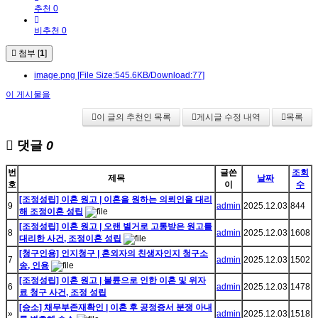
추천 0
비추천 0
첨부 [
1
]
image.png
[File Size:545.6KB/Download:77]
이 게시물을
이 글의 추천인 목록
게시글 수정 내역
목록
댓글
0
번
글쓴
조회
제목
날짜
호
이
수
[조정성립] 이혼 원고 | 이혼을 원하는 의뢰인을 대리
9
admin
2025.12.03
844
해 조정이혼 성립
[조정성립] 이혼 원고 | 오랜 별거로 고통받은 원고를
8
admin
2025.12.03
1608
대리한 사건, 조정이혼 성립
[청구인용] 인지청구 | 혼외자의 친생자인지 청구소
7
admin
2025.12.03
1502
송, 인용
[조정성립] 이혼 원고 | 불륜으로 인한 이혼 및 위자
6
admin
2025.12.03
1478
료 청구 사건, 조정 성립
[승소] 채무부존재확인 | 이혼 후 공정증서 분쟁 아내
»
admin
2025.12.03
1518