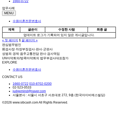
1660-0722
업무사례
MENU
수원이혼전문변호사
제목
글쓴이
수정한 사람
최종 글
업데이트 로그가 기록되어 있지 않은 게시글입니다.
« 첫 페이지
1
끝 페이지 »
판심법무법인
前검사장·차장부장검사·판사·군판사
성범죄·경제·음주교통전담 판사·검사역임
UN마약회의/방콕마약회의 법무부검사대표참가
EXPLORE
수원이혼전문변호사
CONTACT US
1660-0722
010-8702-0200
02-523-0533
judgemind@naver.com
서울본사 : 서울시 서초구 서초대로 272, 9층 (한국아이비에스빌딩)
©2026 www.sibcash.com All Rights Reserved.