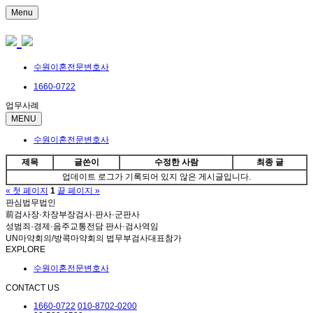
Menu
수원이혼전문변호사
1660-0722
업무사례
MENU
수원이혼전문변호사
제목
글쓴이
수정한 사람
최종 글
업데이트 로그가 기록되어 있지 않은 게시글입니다.
« 첫 페이지
1
끝 페이지 »
판심법무법인
前검사장·차장부장검사·판사·군판사
성범죄·경제·음주교통전담 판사·검사역임
UN마약회의/방콕마약회의 법무부검사대표참가
EXPLORE
수원이혼전문변호사
CONTACT US
1660-0722
010-8702-0200